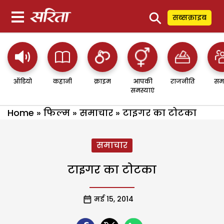
⚲
सब्सक्राइब
ऑडियो
कहानी
क्राइम
आपकी
राजनीति
सम
समस्याएं
Home
»
फिल्म
»
समाचार
»
टाइगर का टोटका
समाचार
टाइगर का टोटका
मई 15, 2014