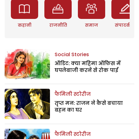
कहानी
राजनीति
समाज
संपादकीय
Social Stories
ऑडिट: क्या महिमा ऑफिस में
घपलेबाजी करने से रोक पाई
फैमिली स्टोरीज
तृप्त मन: राजन ने कैसे बचाया
बहन का घर
फैमिली स्टोरीज