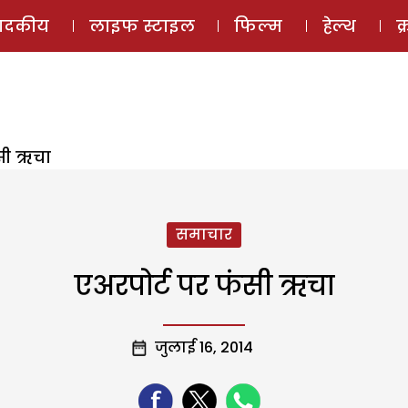
ई-मैगज़ीन
ऑडियो 
पादकीय
लाइफ स्टाइल
फिल्म
हेल्थ
क
सी ऋचा
समाचार
एअरपोर्ट पर फंसी ऋचा
जुलाई 16, 2014