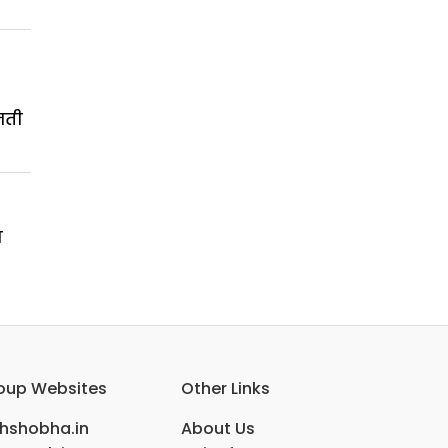
जती
ण
oup Websites
Other Links
ihshobha.in
About Us