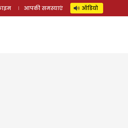
⚲
स्टोरी
लॉग इन
SUBSCRIBE
्राइम
आपकी समस्याएं
ऑडियो