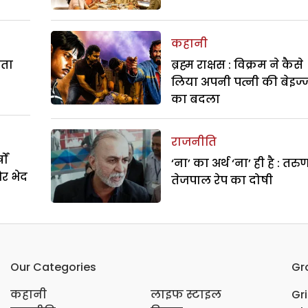
कहानी
रता
ब्रह्म राक्षस : विक्रम ने कैसे
लिया अपनी पत्नी की बेइज्
का बदला
राजनीति
ों
‘ना’ का अर्थ ‘ना’ ही है : तरु
और भेद
तेजपाल रेप का दोषी
Our Categories
Gr
कहानी
लाइफ स्टाइल
Gr