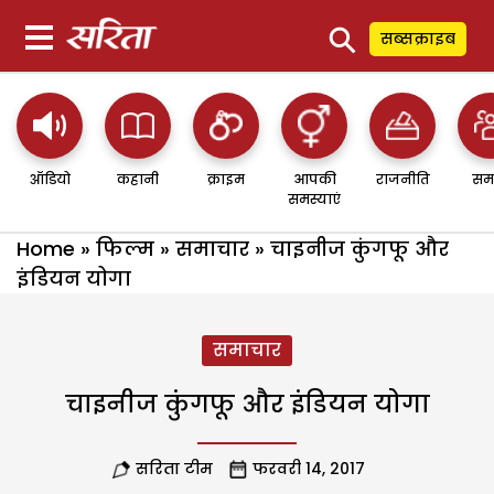
⚲
सब्सक्राइब
ऑडियो
कहानी
क्राइम
आपकी
राजनीति
सम
समस्याएं
Home
»
फिल्म
»
समाचार
»
चाइनीज कुंगफू और
इंडियन योगा
समाचार
चाइनीज कुंगफू और इंडियन योगा
सरिता टीम
फरवरी 14, 2017