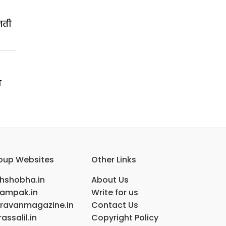
जती
ण
oup Websites
Other Links
ihshobha.in
About Us
ampak.in
Write for us
ravanmagazine.in
Contact Us
assalil.in
Copyright Policy