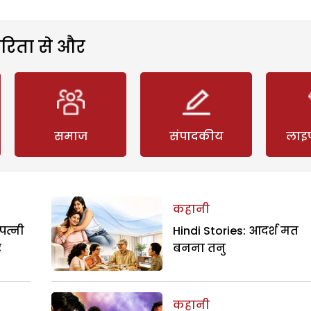
रिता से और
समाज
संपादकीय
लाइ
कहानी
पत्नी
Hindi Stories: आदर्श मत
र
बनना तनु
कहानी