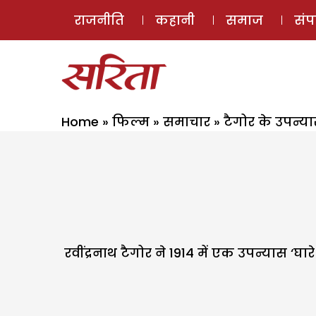
राजनीति
कहानी
समाज
सं
Home
»
फिल्म
»
समाचार
»
टैगोर के उपन्य
रवींद्रनाथ टैगोर ने 1914 में एक उपन्यास ‘घ