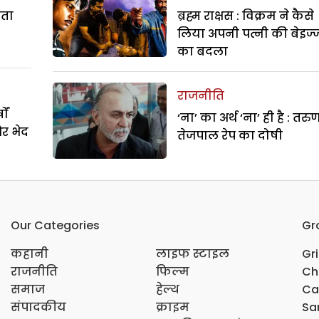
रता
ब्रह्म राक्षस : विक्रम ने कैसे
लिया अपनी पत्नी की बेइज्
का बदला
राजनीति
ों
‘ना’ का अर्थ ‘ना’ ही है : तरु
और भेद
तेजपाल रेप का दोषी
Our Categories
Gr
कहानी
लाइफ स्टाइल
Gr
राजनीति
फिल्म
Ch
समाज
हेल्थ
Ca
संपादकीय
क्राइम
Sar