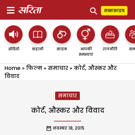
⚲
सब्सक्राइब
ऑडियो
कहानी
क्राइम
आपकी
राजनीति
सम
समस्याएं
Home
»
फिल्म
»
समाचार
»
कोर्ट, औस्कर और
विवाद
समाचार
कोर्ट, औस्कर और विवाद
नवम्बर 18, 2015