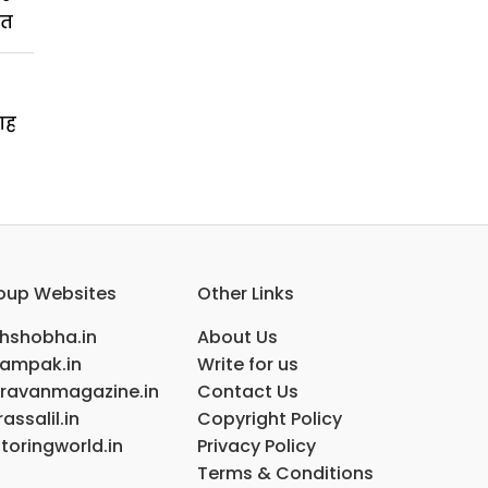
बत
गह
oup Websites
Other Links
ihshobha.in
About Us
ampak.in
Write for us
ravanmagazine.in
Contact Us
assalil.in
Copyright Policy
toringworld.in
Privacy Policy
Terms & Conditions