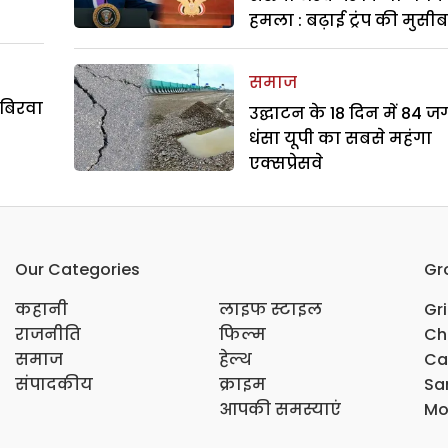
हमला : बढ़ाई ट्रंप की मुसी
समाज
 बिरवा
उद्घाटन के 18 दिन में 84 ज
धंसा यूपी का सबसे महंगा
एक्सप्रेसवे
Our Categories
Gr
कहानी
लाइफ स्टाइल
Gr
राजनीति
फिल्म
Ch
समाज
हेल्थ
Ca
संपादकीय
क्राइम
Sar
आपकी समस्याएं
Mo