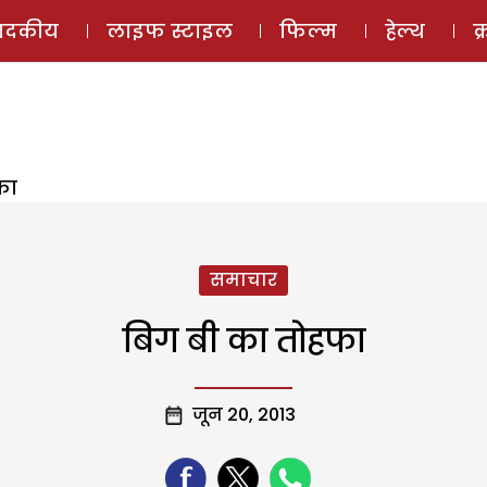
ई-मैगज़ीन
ऑडियो 
पादकीय
लाइफ स्टाइल
फिल्म
हेल्थ
क
फा
समाचार
बिग बी का तोहफा
जून 20, 2013