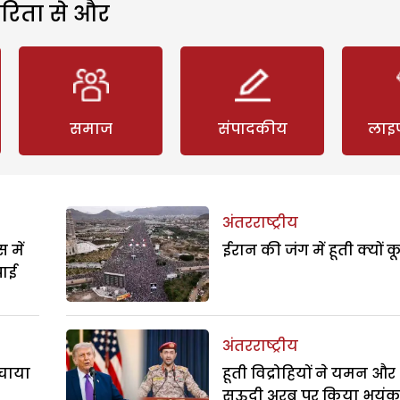
रिता से और
समाज
संपादकीय
लाइ
अंतरराष्ट्रीय
 में
ईरान की जंग में हूती क्यों क
पाई
अंतरराष्ट्रीय
बचाया
हूती विद्रोहियों ने यमन और
सऊदी अरब पर किया भयं