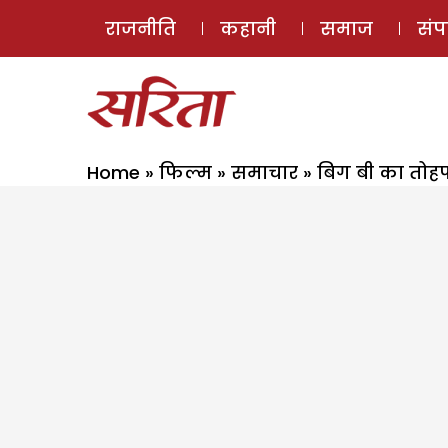
राजनीति
कहानी
समाज
सं
Home
»
फिल्म
»
समाचार
»
बिग बी का तोह