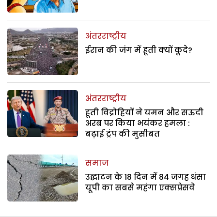
अंतरराष्ट्रीय
ईरान की जंग में हूती क्यों कूदे?
अंतरराष्ट्रीय
हूती विद्रोहियों ने यमन और सऊदी
अरब पर किया भयंकर हमला :
बढ़ाई ट्रंप की मुसीबत
समाज
उद्घाटन के 18 दिन में 84 जगह धंसा
यूपी का सबसे महंगा एक्सप्रेसवे