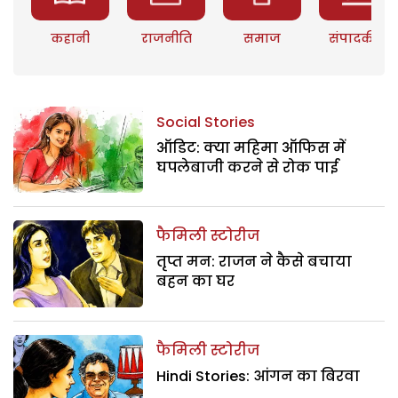
कहानी
राजनीति
समाज
संपादकीय
Social Stories
ऑडिट: क्या महिमा ऑफिस में
घपलेबाजी करने से रोक पाई
फैमिली स्टोरीज
तृप्त मन: राजन ने कैसे बचाया
बहन का घर
फैमिली स्टोरीज
Hindi Stories: आंगन का बिरवा