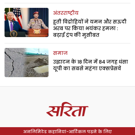
अंतरराष्ट्रीय
हूती विद्रोहियों ने यमन और सऊदी
अरब पर किया भयंकर हमला :
बढ़ाई ट्रंप की मुसीबत
समाज
उद्घाटन के 18 दिन में 84 जगह धंसा
यूपी का सबसे महंगा एक्सप्रेसवे
अनलिमिटेड कहानियां-आर्टिकल पढ़ने के लिए