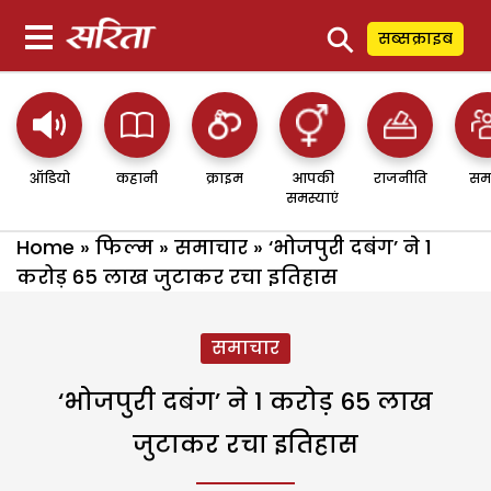
⚲
सब्सक्राइब
ऑडियो
कहानी
क्राइम
आपकी
राजनीति
सम
समस्याएं
Home
»
फिल्म
»
समाचार
»
‘भोजपुरी दबंग’ ने 1
करोड़ 65 लाख जुटाकर रचा इतिहास
समाचार
‘भोजपुरी दबंग’ ने 1 करोड़ 65 लाख
जुटाकर रचा इतिहास