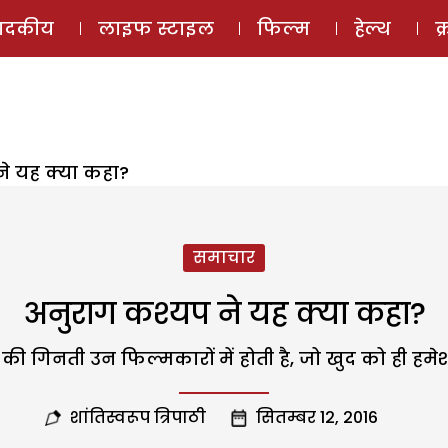
ई-मैगज़ीन
ऑडियो 
पादकीय
लाइफ स्टाइल
फिल्म
हेल्थ
क
े यह क्या कहा?
समाचार
अनुराग कश्यप ने यह क्या कहा?
की गिनती उन फिल्मकारों में होती है, जो खुद को ही हमेश
शांतिस्वरूप त्रिपाठी
सितम्बर 12, 2016