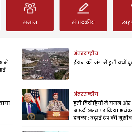
समाज
संपादकीय
लाइ
अंतरराष्ट्रीय
 में
ईरान की जंग में हूती क्यों क
पाई
अंतरराष्ट्रीय
बचाया
हूती विद्रोहियों ने यमन और
सऊदी अरब पर किया भयं
हमला : बढ़ाई ट्रंप की मुसी