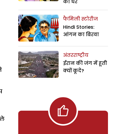
का घर
फैमिली स्टोरीज
Hindi Stories:
आंगन का बिरवा
अंतरराष्ट्रीय
ईरान की जंग में हूती
े
क्यों कूदे?
प
ले