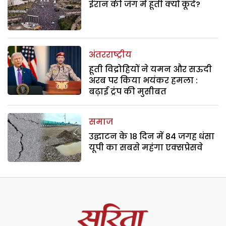
ईरान की जंग में हूती क्यों कूदे?
अंतरराष्ट्रीय
हूती विद्रोहियों ने यमन और सऊदी
अरब पर किया भयंकर हमला :
बढ़ाई ट्रंप की मुसीबत
समाज
उद्घाटन के 18 दिन में 84 जगह धंसा
यूपी का सबसे महंगा एक्सप्रेसवे