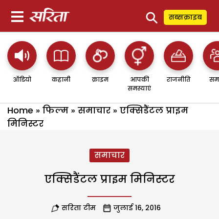
⚲
सब्सक्राइब
ऑडियो
कहानी
क्राइम
आपकी
राजनीति
सम
समस्याएं
Home
»
फिल्म
»
समाचार
»
एक्सिडैंटल प्राइम
मिनिस्टर
समाचार
एक्सिडैंटल प्राइम मिनिस्टर
सरिता टीम
जुलाई 16, 2016