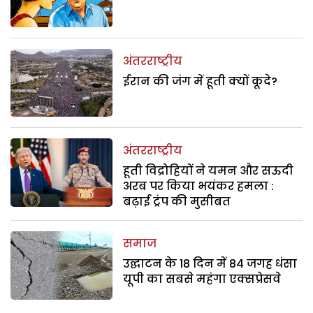
अंतरराष्ट्रीय
ईरान की जंग में हूती क्यों कूदे?
अंतरराष्ट्रीय
हूती विद्रोहियों ने यमन और सऊदी
अरब पर किया भयंकर हमला :
बढ़ाई ट्रंप की मुसीबत
समाज
उद्घाटन के 18 दिन में 84 जगह धंसा
यूपी का सबसे महंगा एक्सप्रेसवे