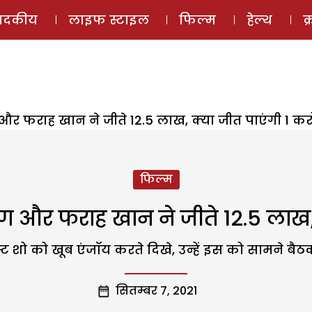
ई-मैगज़ीन
ऑडियो 
पादकीय
लाइफ स्टाइल
फिल्म
हेल्थ
क
और फराह खान ने जीते 12.5 लाख, क्या जीत पाएंगी 1 कर
फिल्म
ण और फराह खान ने जीते 12.5 लाख, 
शो को खूब एंजॉय करते दिखे, उन्हें इस को सामने बै
सितम्बर 7, 2021