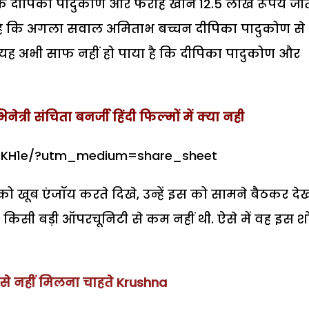
ी तक दीपिका पादुकोण और फराह खान 12.5 लाख रूपये जी
हा है कि अगला सवाल अमिताभ बच्चन दीपिका पादुकोण से
ि यह अभी साफ नहीं हो पाया है कि दीपिका पादुकोण और
नेत्री संचिता बनर्जी हिंदी फिल्मों में क्या नही
Z0KH1e/?utm_medium=share_sheet
 खूब एंजॉय करते दिखे, उन्हें इस को सामने बैठकर दे
किसी बड़ी ऑपरचूनिटी से कम नहीं थी. ऐसे में वह इस श
 से नहीं मिलना चाहते Krushna