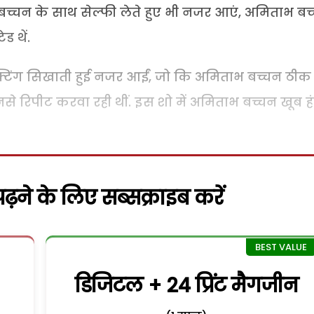
भ बच्चन के साथ सेल्फी लेते हुए भी नजर आएं, अमिताभ बच
 थें.
्टिंग सिखाती हुई नजर आईं, जो कि अमिताभ बच्चन ठीक 
नसे रिपीट करवा रही थीं. इस शो में अमिताभ बच्चन खूब ह
़ने के लिए सब्सक्राइब करें
डिजिटल + 24 प्रिंट मैगजीन