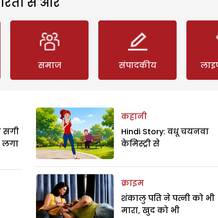
रिता से और
समाज
संपादकीय
लाइ
कहानी
ी सगी
Hindi Story: वधू चयनवा
ो लगा
केमिस्ट्री से
क्राइम
शंकालु पति ने पत्नी को भी
मारा, खुद को भी