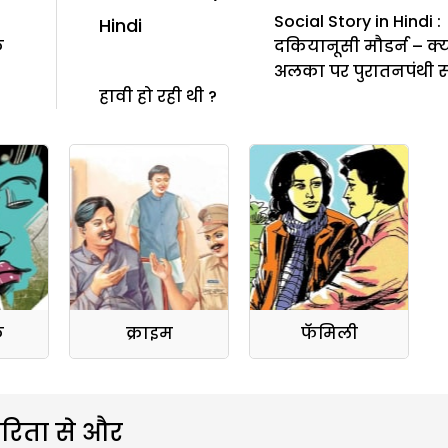
Social Story in Hindi :
क
दकियानूसी मौडर्न – क्
अलका पर पुरातनपंथी 
हावी हो रही थी ?
क
क्राइम
फॅमिली
रिता से और