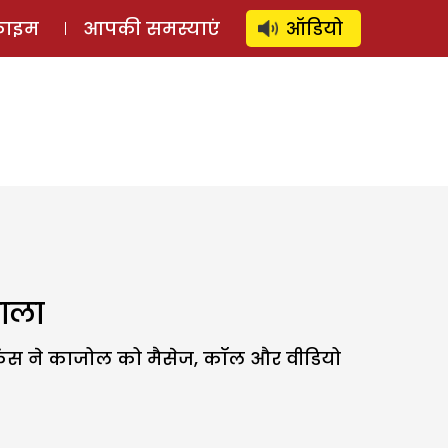
⚲
स्टोरी
लॉग इन
SUBSCRIBE
्राइम
आपकी समस्याएं
ऑडियो
डाला
फैंस ने काजोल को मैसेज, कॉल और वीडियो