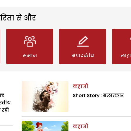
रिता से और
समाज
संपादकीय
लाइ
कहानी
्ड
Short Story : बलात्कार
ारतीय
ा रही
कहानी