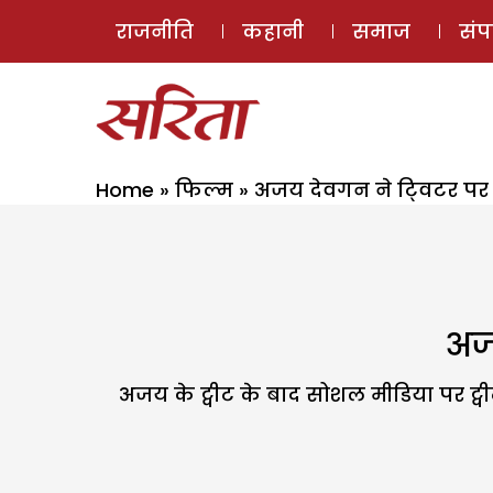
राजनीति
कहानी
समाज
सं
Home
»
फिल्म
»
अजय देवगन ने टि्वटर पर 
अजय
अजय के ट्वीट के बाद सोशल मीडिया पर ट