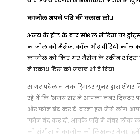
बाद अजय देवगन ने मजाकिया अंदाज में खुला
काजोल अपने पति की क्लास लो
..!
अजय के ट्वीट के बाद सोशल मीडिया पर ट्वी
काजोल को मैसेज, कॉल और वीडियो कॉल कर डा
काजोल को किए गए मैसेज के स्क्रीन शॉट्स 
ने एकाध फैंस को जवाब भी दे दिया.
सागर पटेल नामक टि्वटर यूजर द्वारा शेयर 
रहे थें कि 'अजय सर ने आपका नंबर टि्वटर 
और फोन बंद कर दें. वरना हम जैसे लोग आपक
'फोन बंद कर दो..आपके पति ने नंबर लीक क
को संगीता ने काजोल को लिखकर भेजा, 'हमें तो