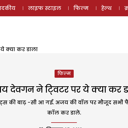
ई-मैगज़ीन
ऑडियो 
पादकीय
लाइफ स्टाइल
फिल्म
हेल्थ
क
ये क्या कर डाला
फिल्म
 देवगन ने टि्वटर पर ये क्या कर 
्वीट्स की बाढ़ -सी आ गई. अजय की वॉल पर मौजूद सभी 
कॉल कर डाले.