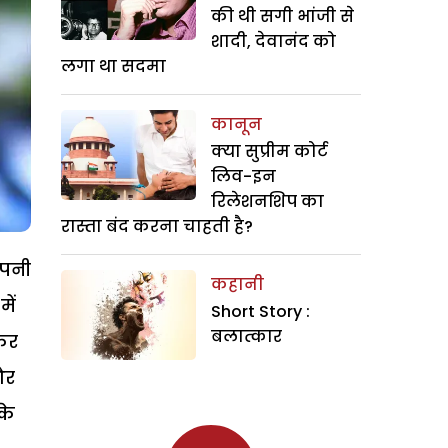
की थी सगी भांजी से
शादी, देवानंद को
लगा था सदमा
कानून
क्या सुप्रीम कोर्ट
लिव-इन
रिलेशनशिप का
रास्ता बंद करना चाहती है?
अपनी
कहानी
ें
Short Story :
बलात्कार
 कर
और
के