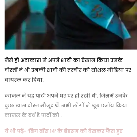
जैसे ही अदाकारा ने अपने शादी का ऐलान किया उनके
दोस्तों ने भी उनकी शादी की तस्वीर को सोशल मीडिया पर
वायरल कर दिया.
काजल ने यह पार्टी अपने घर पर ही रखी थी. जिसमें उनके
कुछ खास दोस्त मौजूद थें. सभी लोगों ने खूब एजॉय किया
काजल के बर्थ डे पार्टी को .
ये भी पढ़ें- ‘बिग बॉस 14’ के बेडरूम को देखकर फैंस हुए