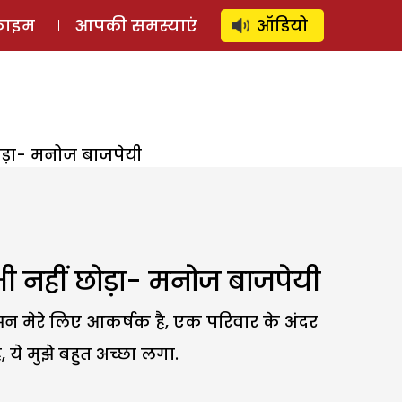
⚲
स्टोरी
लॉग इन
SUBSCRIBE
्राइम
आपकी समस्याएं
ऑडियो
 छोड़ा- मनोज बाजपेयी
कभी नहीं छोड़ा- मनोज बाजपेयी
लझन मेरे लिए आकर्षक है, एक परिवार के अंदर
 ये मुझे बहुत अच्छा लगा.