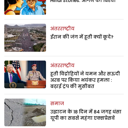
Hindi Stories: आंगन का बिरवा
अंतरराष्ट्रीय
ईरान की जंग में हूती क्यों कूदे?
अंतरराष्ट्रीय
हूती विद्रोहियों ने यमन और सऊदी
अरब पर किया भयंकर हमला :
बढ़ाई ट्रंप की मुसीबत
समाज
उद्घाटन के 18 दिन में 84 जगह धंसा
यूपी का सबसे महंगा एक्सप्रेसवे