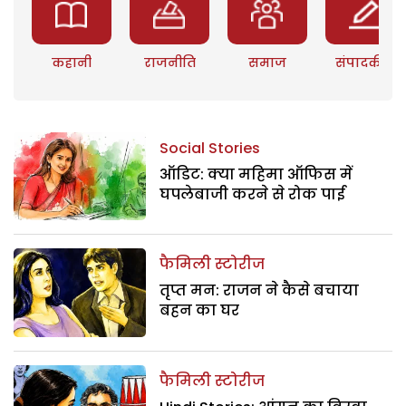
कहानी
राजनीति
समाज
संपादकीय
Social Stories
ऑडिट: क्या महिमा ऑफिस में
घपलेबाजी करने से रोक पाई
फैमिली स्टोरीज
तृप्त मन: राजन ने कैसे बचाया
बहन का घर
फैमिली स्टोरीज