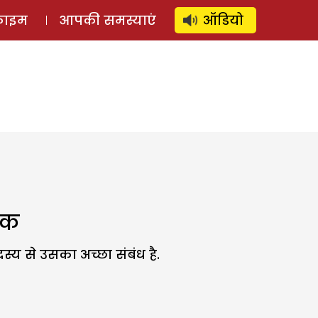
⚲
स्टोरी
लॉग इन
SUBSCRIBE
्राइम
आपकी समस्याएं
ऑडियो
ोंक
दस्य से उसका अच्छा संबंध है.