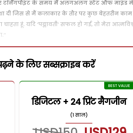
 टर्निंगपौइंट के समय मैं अलगअलग स्टेट औफ माइंड मे
दिशा दी जिस से मैं कलाकार के तौर पर कुछ बेहतरीन का
ना चाहता हूं. यदि ‘पद्मावती’ सफल हो गई, तो मेरा आत्मविश
.’’
़ने के लिए सब्सक्राइब करें
डिजिटल + 24 प्रिंट मैगजीन
(1 साल)
USD150
USD129