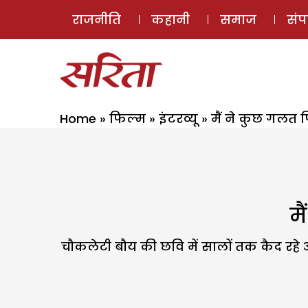
राजनीति
कहानी
समाज
सं
Home
»
फिल्म
»
इंटरव्यू
»
मैं ने कुछ गलत फि
मै
चौकलेटी बौय की छवि में सालों तक कैद रहे अ