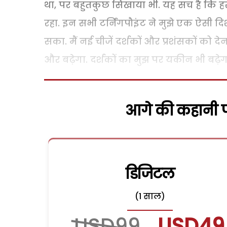
था, पर बहुतकुछ सिखाया भी. यह सच है कि हर
रहा. इन सभी टर्निंगपौइंट ने मुझे एक ऐसी 
सका. मैं नई चीजें दर्शकों और प्रशंसकों को दे
और बढ़ेगा. दर्शकों का मुझ पर यकीन भी बढ़ेगा
आगे की कहानी पढ
डिजिटल
(1 साल)
USD99
USD49