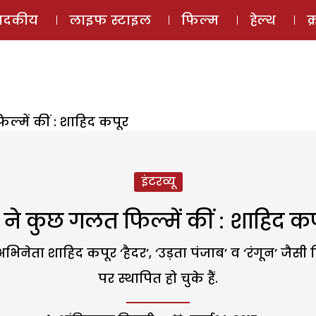
ई-मैगज़ीन
ऑडियो 
पादकीय
लाइफ स्टाइल
फिल्म
हेल्थ
क
ल्में कीं : शाहिद कपूर
इंटरव्यू
ं ने कुछ गलत फिल्में कीं : शाहिद क
भिनेता शाहिद कपूर ‘हैदर’, ‘उड़ता पंजाब’ व ‘रंगून’ जै
पर स्थापित हो चुके हैं.