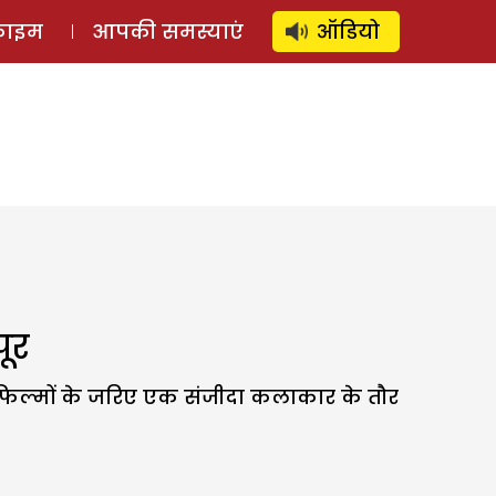
⚲
स्टोरी
लॉग इन
SUBSCRIBE
्राइम
आपकी समस्याएं
ऑडियो
पूर
सी फिल्मों के जरिए एक संजीदा कलाकार के तौर