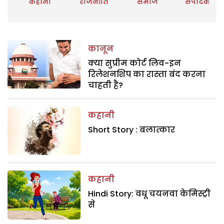
कहानी
राजनीति
समाज
संपादकीय
कानून
क्या सुप्रीम कोर्ट लिव-इन
रिलेशनशिप का रास्ता बंद करना
चाहती है?
कहानी
Short Story : बलात्कार
कहानी
Hindi Story: वधू चयनवा केमिस्ट्री
से