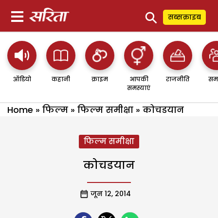
⚲
सब्सक्राइब
ऑडियो
कहानी
क्राइम
आपकी
राजनीति
सम
समस्याएं
Home
»
फिल्म
»
फिल्म समीक्षा
»
कोचडयान
फिल्म समीक्षा
कोचडयान
जून 12, 2014