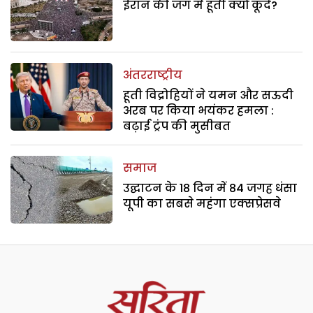
ईरान की जंग में हूती क्यों कूदे?
अंतरराष्ट्रीय
हूती विद्रोहियों ने यमन और सऊदी
अरब पर किया भयंकर हमला :
बढ़ाई ट्रंप की मुसीबत
समाज
उद्घाटन के 18 दिन में 84 जगह धंसा
यूपी का सबसे महंगा एक्सप्रेसवे