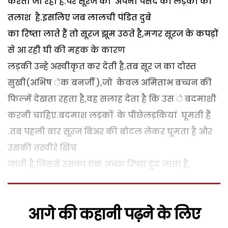
करता जा रहा है.पर सूरज को अपनी पसंद की लड़की की
तलाश है.इसलिए जब लालची पंडित दुबे
का रिष्ता लाते हैं तो सूरज झूम उठते है,मगर सूरज के कपड़ों
से आ रही घी की महक के कारण
लड़की उन्हे अस्वीकृत कर देती है.तब सूर ज का दोस्त
सुखी(अभिष ेक बनर्जी ),जो केवल अमिताभ बच्चन की
फिल्में देखता रहता है,वह सलाह देता है कि उस े बदमाशी
करनी चाहिए.बदमाश लड़कों के पीछेलड़कियां घूमती हैं
.तब पहली बार सूरज बिअर की बोटल लेकर घूमता है और
उसकी तस्वीरे खिंच
जाती है,जिससे उसका एक अच्छा रिष्ता टूट जाता है.
आगे की कहानी पढ़ने के लिए