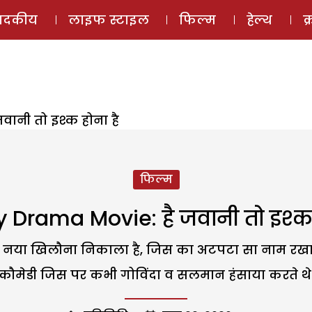
ई-मैगज़ीन
ऑडियो 
पादकीय
लाइफ स्टाइल
फिल्म
हेल्थ
क
वानी तो इश्क होना है
फिल्म
 Drama Movie: है जवानी तो इश्क 
 नया खिलौना निकाला है, जिस का अटपटा सा नाम रखा है,
कौमेडी जिस पर कभी गोविंदा व सलमान हंसाया करते थे