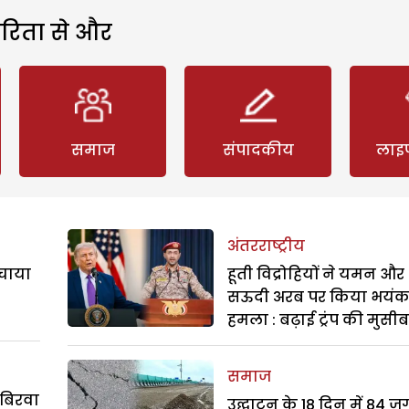
रिता से और
समाज
संपादकीय
लाइ
अंतरराष्ट्रीय
बचाया
हूती विद्रोहियों ने यमन और
सऊदी अरब पर किया भयं
हमला : बढ़ाई ट्रंप की मुसी
समाज
 बिरवा
उद्घाटन के 18 दिन में 84 ज