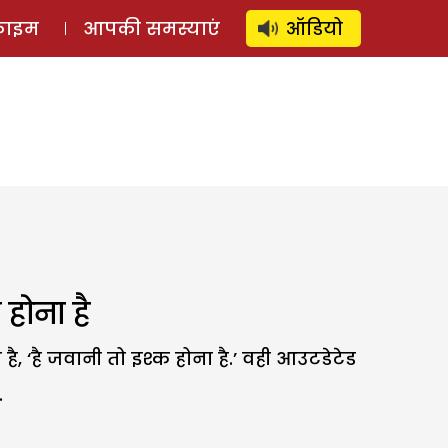
⚲
स्टोरी
लॉग इन
SUBSCRIBE
्राइम
आपकी समस्याएं
ऑडियो
होना है
 ‘है जवानी तो इश्क होना है.’ वही आउटडेटेड
.