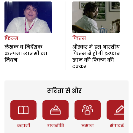
फिल्म
फिल्म
लेखक व निर्देशक
औस्कर में इस भारतीय
कल्पना लाजमी का
फिल्म से होगी इरफान
निधन
खान की फिल्म की
टक्कर
सरिता से और
कहानी
राजनीति
समाज
संपादकीय