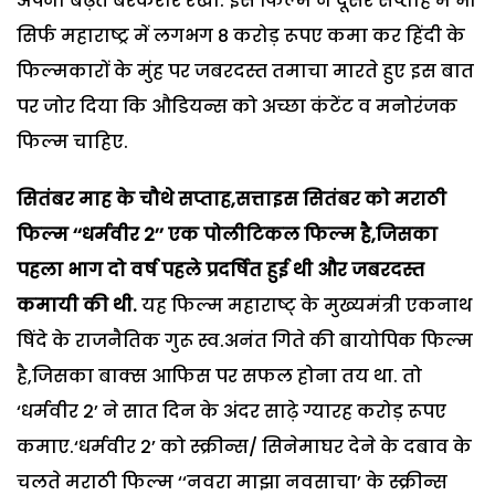
अपनी बढ़त बरकरार रखी. इस फिल्म ने दूसरे सप्ताह में भी
सिर्फ महाराष्ट्र में लगभग 8 करोड़ रूपए कमा कर हिंदी के
फिल्मकारों के मुंह पर जबरदस्त तमाचा मारते हुए इस बात
पर जोर दिया कि औडियन्स को अच्छा कंटेंट व मनोरंजक
फिल्म चाहिए.
सितंबर माह के चौथे सप्ताह,सत्ताइस सितंबर को मराठी
फिल्म ‘‘धर्मवीर 2’’ एक पोलीटिकल फिल्म है,जिसका
पहला भाग दो वर्ष पहले प्रदर्षित हुई थी और जबरदस्त
कमायी की थी.
यह फिल्म महाराष्ट् के मुख्यमंत्री एकनाथ
षिंदे के राजनैतिक गुरू स्व.अनंत गिते की बायोपिक फिल्म
है,जिसका बाक्स आफिस पर सफल होना तय था. तो
‘धर्मवीर 2’ ने सात दिन के अंदर साढ़े ग्यारह करोड़ रूपए
कमाए.‘धर्मवीर 2’ को स्क्रीन्स/ सिनेमाघर देने के दबाव के
चलते मराठी फिल्म ‘‘नवरा माझा नवसाचा’ के स्क्रीन्स