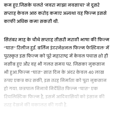
कम हुए.जिसके चलते ‘नवरा माझा नवसाचा’ ने दूसरे
सप्ताह केवल आठ करोड़ कमाए अन्यथा यह फिल्म इससे
काफी अधिक कमा सकती थी.
सितंबर माह के चौथे सप्ताह तीसरी मराठी भाषा की फिल्म
‘‘घात’’ रिलीज हुई. बर्लिन इंटरनेशनल फिल्म फेस्टिवल’ में
पुरस्कृत इस फिल्म को पूरे महाराष्ट्र में केवल पचास शो ही
नसीब हुए और वह भी गलत समय पर. जिसका नुकसान
भी हुआ.फिल्म ‘‘घात’’ सात दिन के अंदर केवल 40 लाख
रूपए एकत्र कर सकी, इस तरह निर्माता को पूरा नुकसान
हो गया. छत्रपाल निनावे निर्देशित फिल्म ‘‘घात’’ एक
रियलिस्टिक फिल्म है, इसमें आदिवासियों को इंसान की
तरह देखने की वकालत की गयी है.