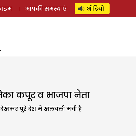
⚲
स्टोरी
लॉग इन
SUBSCRIBE
्राइम
आपकी समस्याएं
ऑडियो
ा
िका कपूर व भाजपा नेता
देखकर पूरे देश में खलबली मची है