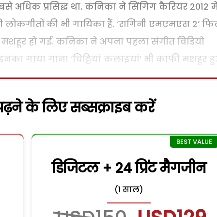
बसे अधिक प्रसिद्ध था. कनिका ने सिंगिग कैरियर 2012 मे
ी लोकगीतों की भी गायिका हैं. ‘रागिनी एमएमएस 2’ फि
ुत मशहूर हो गई. कनिका ने अपना पहला संगीत विडियो
ं इनका गाया गाना ‘चिट्टियां कलाइयां’ भी काफी मशहूर ह
़ने के लिए सब्सक्राइब करें
डिजिटल + 24 प्रिंट मैगजीन
(1 साल)