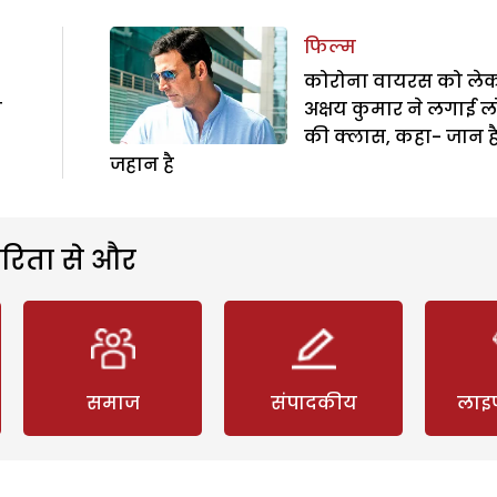
फिल्म
कोरोना वायरस को ले
ा
अक्षय कुमार ने लगाई ल
की क्लास, कहा- जान है
जहान है
रिता से और
समाज
संपादकीय
लाइ