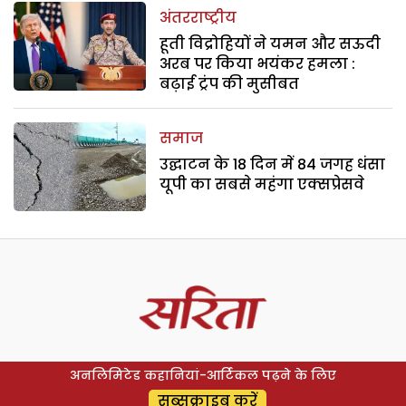
अंतरराष्ट्रीय
हूती विद्रोहियों ने यमन और सऊदी
अरब पर किया भयंकर हमला :
बढ़ाई ट्रंप की मुसीबत
समाज
उद्घाटन के 18 दिन में 84 जगह धंसा
यूपी का सबसे महंगा एक्सप्रेसवे
अनलिमिटेड कहानियां-आर्टिकल पढ़ने के लिए
सब्सक्राइब करें