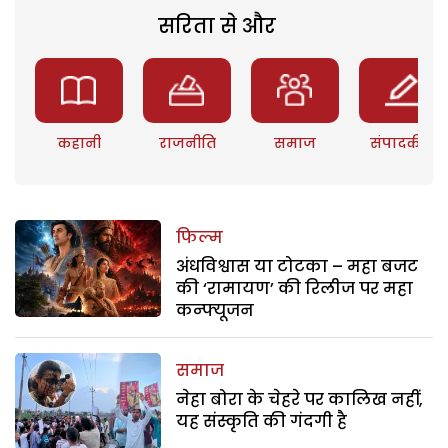
सरिता से और
कहानी
राजनीति
समाज
संपादकीय
फिल्म
अंधविश्वास या टोटका – महा बजट
की ‘रामायण’ की रिलीज पर महा
कन्फ्यूजन
समाज
नेहा बोरा के चेहरे पर कालिख नहीं,
यह संस्कृति की गंदगी है