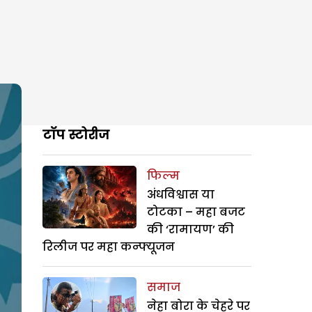
टॉप स्टोरीज
फिल्म
अंधविश्वास या
टोटका – महा बजट
की ‘रामायण’ की
रिलीज पर महा कन्फ्यूजन
समाज
नेहा बोरा के चेहरे पर