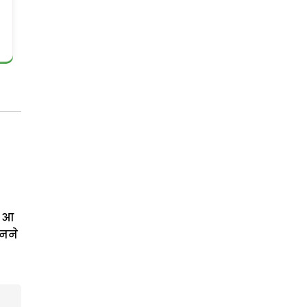
र आ
नने