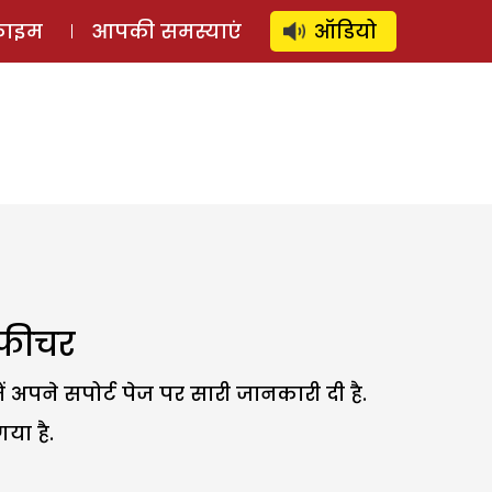
⚲
स्टोरी
लॉग इन
SUBSCRIBE
्राइम
आपकी समस्याएं
ऑडियो
 फीचर
 अपने सपोर्ट पेज पर सारी जानकारी दी है.
या है.