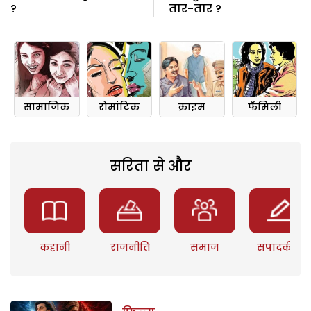
?
तार-तार ?
सामाजिक
रोमांटिक
क्राइम
फॅमिली
सरिता से और
कहानी
राजनीति
समाज
संपादकीय