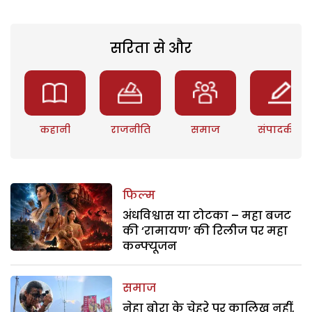
सरिता से और
कहानी
राजनीति
समाज
संपादकीय
फिल्म
अंधविश्वास या टोटका – महा बजट
की ‘रामायण’ की रिलीज पर महा
कन्फ्यूजन
समाज
नेहा बोरा के चेहरे पर कालिख नहीं,