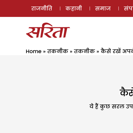
राजनीति
कहानी
समाज
सं
Home
»
तकनीक
»
तकनीक
»
कैसे रखें अपन
कैस
ये हैं कुछ सरल उ