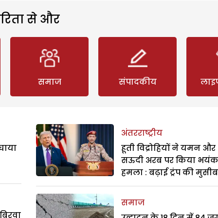
रिता से और
समाज
संपादकीय
लाइ
अंतरराष्ट्रीय
बचाया
हूती विद्रोहियों ने यमन और
सऊदी अरब पर किया भयं
हमला : बढ़ाई ट्रंप की मुसी
समाज
 बिरवा
उद्घाटन के 18 दिन में 84 ज