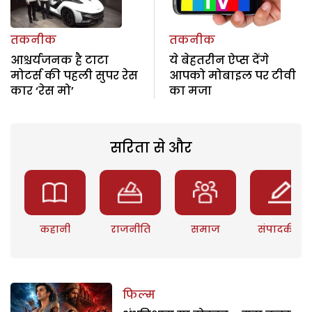
तकनीक
तकनीक
आश्चर्यजनक है टाटा
ये बेहतरीन ऐप्स देंगे
मोटर्स की पहली सुपर रेस
आपको मोबाइल पर टीवी
कार ‘रेस मो’
का मजा
सरिता से और
कहानी
राजनीति
समाज
संपादकीय
फिल्म