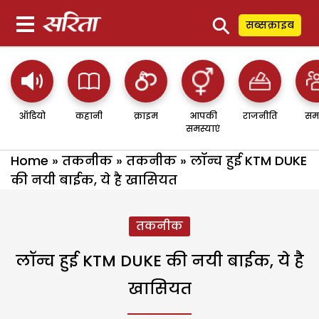
⚲
सब्सक्राइब
ऑडियो
कहानी
क्राइम
आपकी
राजनीति
सम
समस्याएं
Home
»
तकनीक
»
तकनीक
»
लॉन्च हुई KTM DUKE
की नयी बाईक, ये है खासियत
तकनीक
लॉन्च हुई KTM DUKE की नयी बाईक, ये है
खासियत