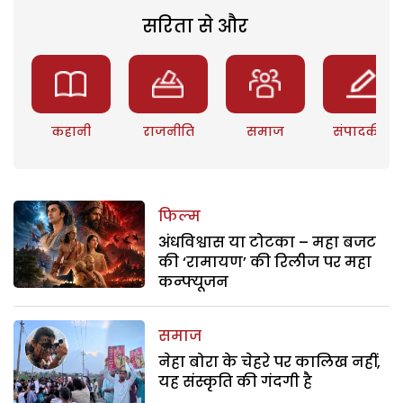
सरिता से और
कहानी
राजनीति
समाज
संपादकीय
फिल्म
अंधविश्वास या टोटका – महा बजट
की ‘रामायण’ की रिलीज पर महा
कन्फ्यूजन
समाज
नेहा बोरा के चेहरे पर कालिख नहीं,
यह संस्कृति की गंदगी है