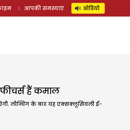
⚲
स्टोरी
लॉग इन
SUBSCRIBE
्राइम
आपकी समस्याएं
ऑडियो
फीचर्स हैं कमाल
गी. लौन्चिंग के बाद यह एक्सक्लूसिवली ई-