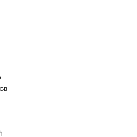
0
 GB
ो