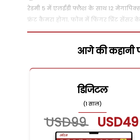
रेडमी 5 में एलईडी फ्लैश के साथ 12 मेगापि
फ्रंट कैमरा होगा. फोन में फिंगर प्रिंट सेंसर
आगे की कहानी पढ
डिजिटल
(1 साल)
USD99
USD49