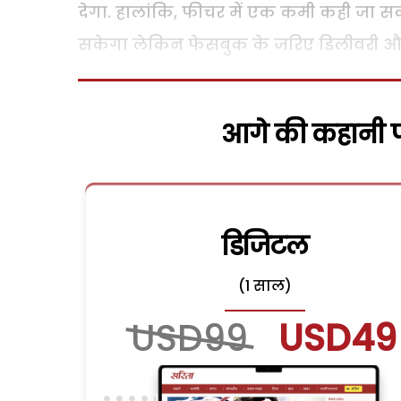
देगा. हालांकि, फीचर में एक कमी कही जा स
सकेगा लेकिन फेसबुक के जरिए डिलीवरी और प
आगे की कहानी पढ
डिजिटल
(1 साल)
USD99
USD49