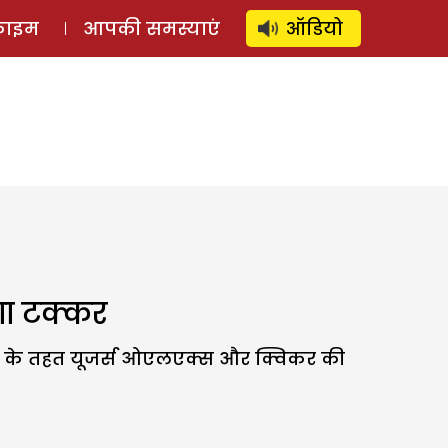
⚲
स्टोरी
लॉग इन
SUBSCRIBE
्राइम
आपकी समस्याएं
ऑडियो
ा टक्कर
चर के तहत यूजर्स ओएलएक्स और क्विकर की