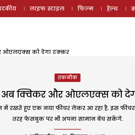
ई-मैगज़ीन
ऑडियो 
पादकीय
लाइफ स्टाइल
फिल्म
हेल्थ
क
 ओएलएक्स को देगा टक्कर
तकनीक
 अब क्विकर और ओएलएक्स को देग
यान में रखते हुए एक नया फीचर लेकर आ रहा है. इस फी
तरह फेसबुक पर भी अपना सामान बेच सकेंगे.