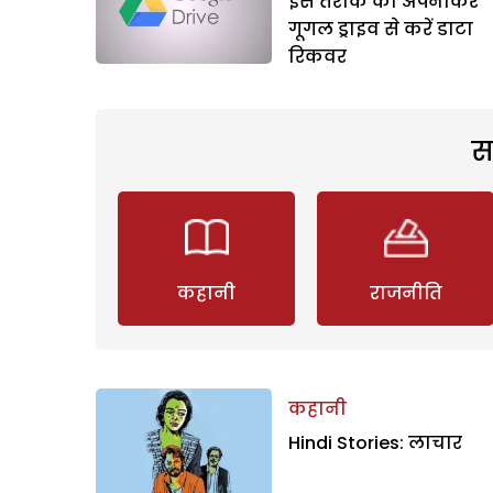
इस तरीके को अपनाकर
गूगल ड्राइव से करें डाटा
रिकवर
स
कहानी
राजनीति
कहानी
Hindi Stories: लाचार