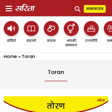
⚲
सब्सक्राइब
ऑडियो
कहानी
क्राइम
आपकी
राजनीति
सम
समस्याएं
Home
»
Toran
Toran