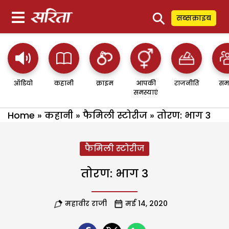
⚲
सब्सक्राइब
ऑडियो
कहानी
क्राइम
आपकी
राजनीति
सम
समस्याएं
Home
»
कहानी
»
फैमिली स्टोरीज
»
तोरण: भाग 3
फैमिली स्टोरीज
तोरण: भाग 3
महावीर राजी
मई 14, 2020