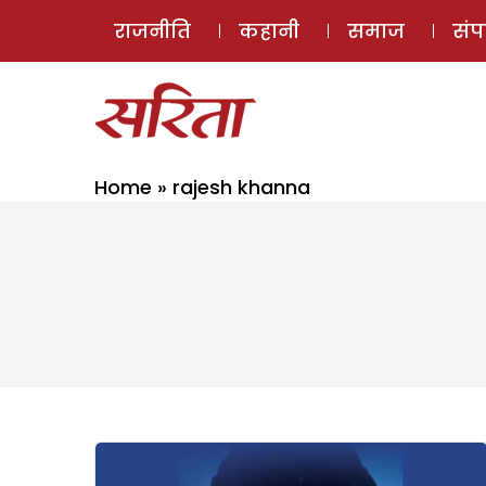
राजनीति
कहानी
समाज
सं
Home
»
rajesh khanna