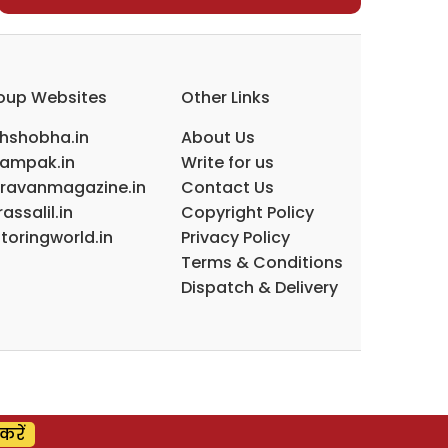
oup Websites
Other Links
ihshobha.in
About Us
ampak.in
Write for us
ravanmagazine.in
Contact Us
assalil.in
Copyright Policy
toringworld.in
Privacy Policy
Terms & Conditions
Dispatch & Delivery
करें