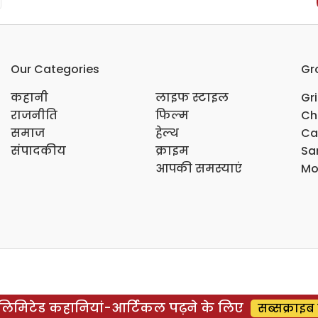
Our Categories
Gr
कहानी
लाइफ स्टाइल
Gr
राजनीति
फिल्म
Ch
समाज
हेल्थ
Ca
संपादकीय
क्राइम
Sar
आपकी समस्याएं
Mo
िमिटेड कहानियां-आर्टिकल पढ़ने के लिए
सब्सक्राइब 