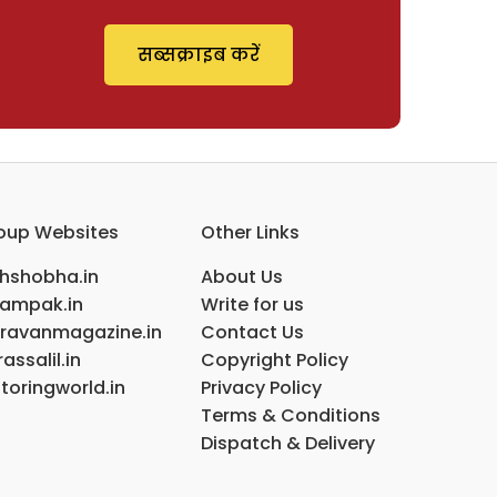
सब्सक्राइब करें
oup Websites
Other Links
ihshobha.in
About Us
ampak.in
Write for us
ravanmagazine.in
Contact Us
assalil.in
Copyright Policy
toringworld.in
Privacy Policy
Terms & Conditions
Dispatch & Delivery