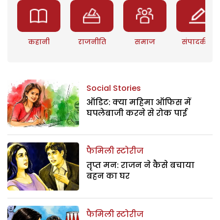
कहानी
राजनीति
समाज
संपादकीय
Social Stories
ऑडिट: क्या महिमा ऑफिस में
घपलेबाजी करने से रोक पाई
फैमिली स्टोरीज
तृप्त मन: राजन ने कैसे बचाया
बहन का घर
फैमिली स्टोरीज