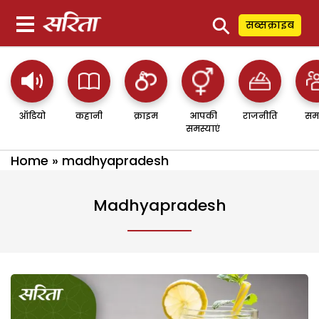
⚲
सब्सक्राइब
ऑडियो
कहानी
क्राइम
आपकी
राजनीति
सम
समस्याएं
Home
»
madhyapradesh
Madhyapradesh