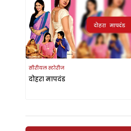
सीरीयल स्टोरीज
दोहरा मापदंड