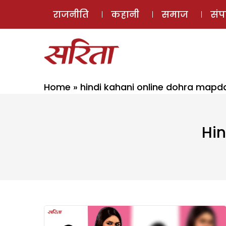
राजनीति
कहानी
समाज
सं
Home
»
hindi kahani online dohra map
Hi