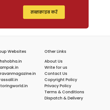
सब्सक्राइब करें
oup Websites
Other Links
ihshobha.in
About Us
ampak.in
Write for us
ravanmagazine.in
Contact Us
assalil.in
Copyright Policy
toringworld.in
Privacy Policy
Terms & Conditions
Dispatch & Delivery