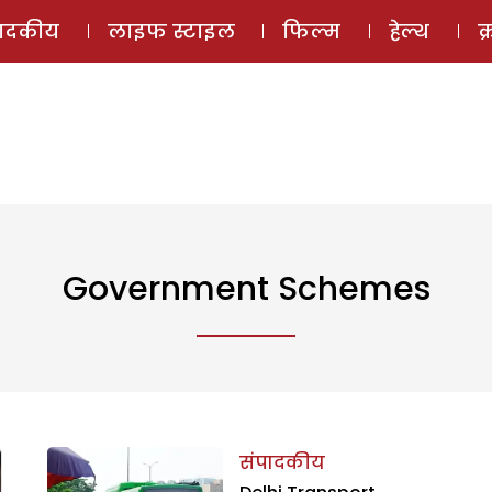
ई-मैगज़ीन
ऑडियो 
पादकीय
लाइफ स्टाइल
फिल्म
हेल्थ
क
Government Schemes
संपादकीय