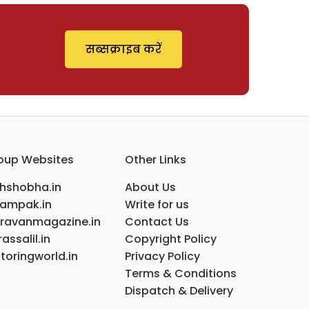
सब्सक्राइब करें
oup Websites
Other Links
ihshobha.in
About Us
ampak.in
Write for us
ravanmagazine.in
Contact Us
assalil.in
Copyright Policy
toringworld.in
Privacy Policy
Terms & Conditions
Dispatch & Delivery